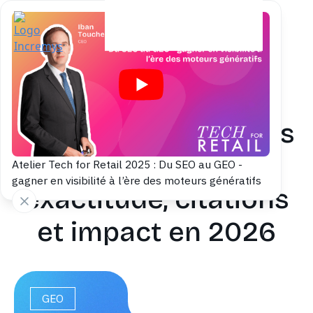
Back to blog
Données structurées
GEO : améliorer
Atelier Tech for Retail 2025 : Du SEO au GEO -
gagner en visibilité à l’ère des moteurs génératifs
exactitude, citations
et impact en 2026
GEO