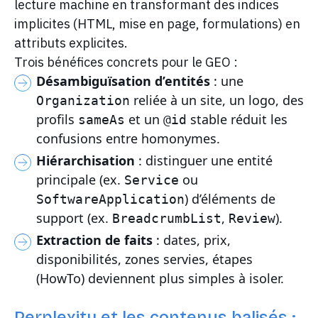
lecture machine en transformant des indices
implicites (HTML, mise en page, formulations) en
attributs explicites.
Trois bénéfices concrets pour le GEO :
Désambiguïsation d’entités
: une
reliée à un site, un logo, des
Organization
profils
et un
stable réduit les
sameAs
@id
confusions entre homonymes.
Hiérarchisation
: distinguer une entité
principale (ex.
ou
Service
) d’éléments de
SoftwareApplication
support (ex.
,
).
BreadcrumbList
Review
Extraction de faits
: dates, prix,
disponibilités, zones servies, étapes
(HowTo) deviennent plus simples à isoler.
Perplexity et les contenus balisés :