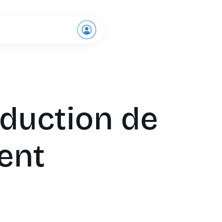
Demande de démo
oduction de
ent