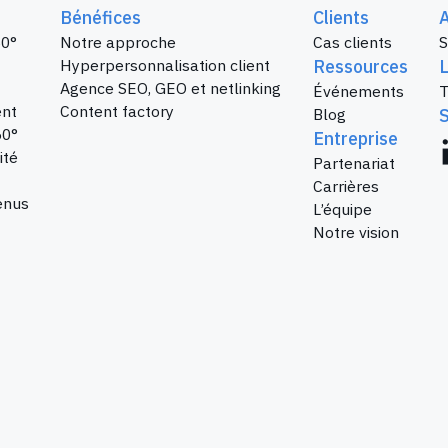
Bénéfices
Clients
0°
Notre approche
Cas clients
S
Hyperpersonnalisation client
Ressources
Agence SEO, GEO et netlinking
Événements
T
ent
Content factory
Blog
60°
Entreprise
ité
Partenariat
Carrières
enus
L’équipe
Notre vision