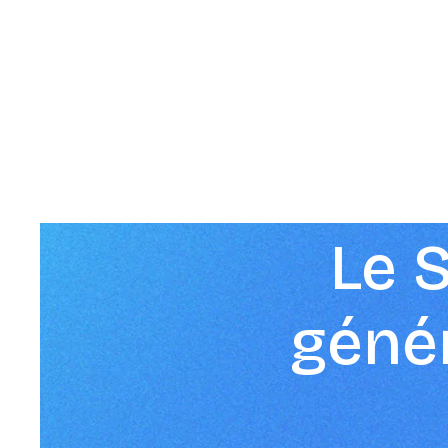
Le 
géné