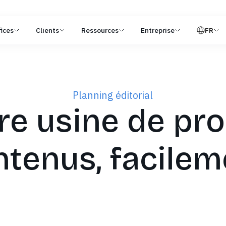
ices
Clients
Ressources
Entreprise
FR
Planning éditorial
tre usine de pr
ntenus, facilem