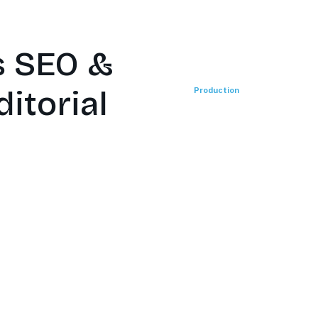
s SEO &
itorial
Production
Collaboratio
uction de