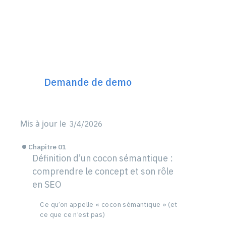
Découvrez Incremys
Le plateforme SEO Next
Gen 360°
Demande de demo
Mis à jour le
3/4/2026
Chapitre 01
Définition d’un cocon sémantique :
comprendre le concept et son rôle
en SEO
Ce qu’on appelle « cocon sémantique » (et
ce que ce n’est pas)