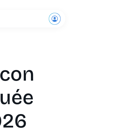
Demande de démo
ocon
quée
026