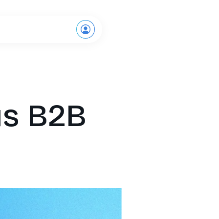
Demande de démo
us B2B