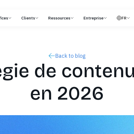
ices
Clients
Ressources
Entreprise
FR
Back to blog
égie de conten
en 2026