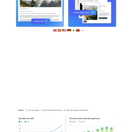
Reporting
Mesurez la performance de vos actions avec
transparence et obtenez une vue globale de
l’effort réalisé par l’équipe sur vos différents
domaines et dans vos différentes langues, qu’il
s’agisse du contenu, du seo technique ou du
backlink.
Reporting