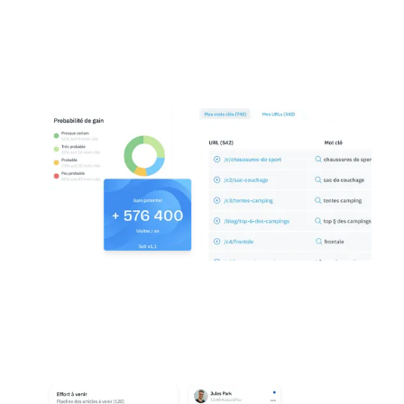
IA prédictive
Priorisez vos actions et celles de l’équipe en
fonction des gains de revenus potentiels.
Planning international & Relecture
Créez votre planning éditorial en un clic et
bénéficiez de processus collaboratifs de
validation et relecture, de manière centralisée !