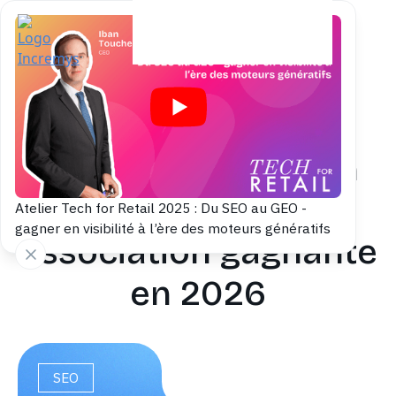
Back to blog
Taux de conversion
et SEO : une
Atelier Tech for Retail 2025 : Du SEO au GEO -
gagner en visibilité à l’ère des moteurs génératifs
association gagnante
en 2026
SEO