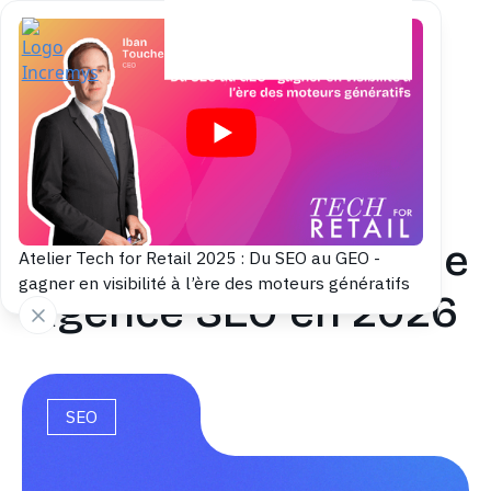
Back to blog
Checklist pour
sélectionner la bonne
Atelier Tech for Retail 2025 : Du SEO au GEO -
gagner en visibilité à l’ère des moteurs génératifs
agence SEO en 2026
SEO