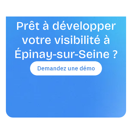
positionneront jamais.
Prêt à développer
Découvrir les cas clients
votre visibilité à
Épinay-sur-Seine ?
Demandez une démo