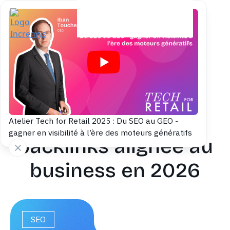
Back to blog
Construire une
stratégie de
Atelier Tech for Retail 2025 : Du SEO au GEO -
gagner en visibilité à l’ère des moteurs génératifs
backlinks alignée au
business en 2026
SEO