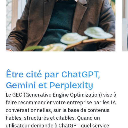
Ce parcours riche et unique lui a permis de
et
développer Incremys, la première plateforme
permettant aux directions marketing de rationaliser
réellement leurs investissements en contenus
digitaux, pour augmenter durablement leurs revenus
en ligne.
Être cité par ChatGPT,
Gemini et Perplexity
Le GEO (Generative Engine Optimization) vise à
faire recommander votre entreprise par les IA
conversationnelles, sur la base de contenus
fiables, structurés et citables. Quand un
utilisateur demande à ChatGPT quel service