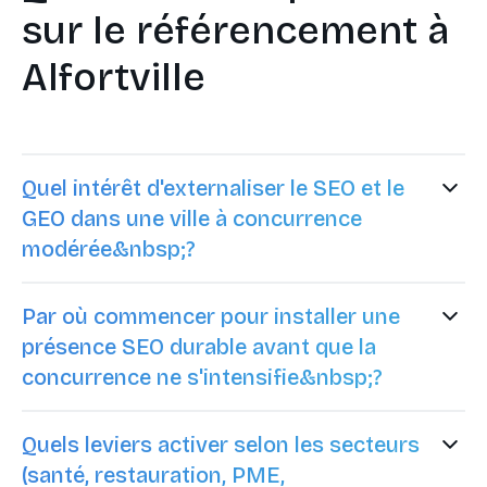
sur le référencement à
Alfortville
Quel intérêt d'externaliser le SEO et le
GEO dans une ville à concurrence
modérée&nbsp;?
Externaliser structure la méthode et garantit un
Par où commencer pour installer une
rythme d'exécution tout en conservant la
présence SEO durable avant que la
gouvernance interne. Cela facilite la priorisation
concurrence ne s'intensifie&nbsp;?
des actions à fort impact : pages services,
contenus piliers, maillage et signaux de
Commencez par un audit complet et une
confiance. Dans un tissu local, cette approche
Quels leviers activer selon les secteurs
cartographie des intentions, puis bâtissez un
évite les initiatives isolées et favorise une
(santé, restauration, PME,
plan éditorial et des pages piliers. L'objectif est