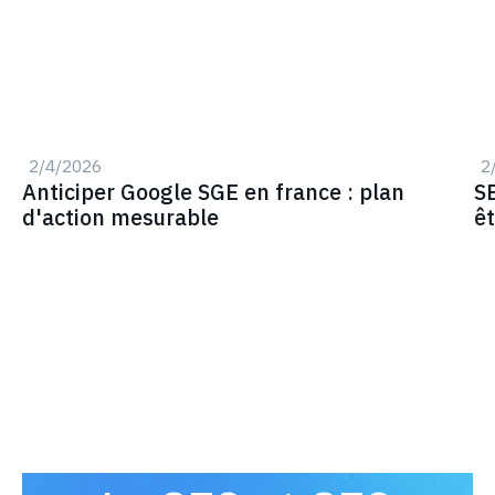
2/4/2026
2
Anticiper Google SGE en france : plan
SE
d'action mesurable
êt