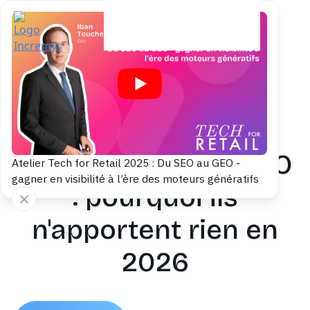
Back to blog
Backlinks
automatiques et GEO
Atelier Tech for Retail 2025 : Du SEO au GEO -
gagner en visibilité à l’ère des moteurs génératifs
: pourquoi ils
n'apportent rien en
2026