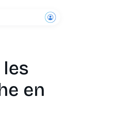
Demande de démo
 les
he en