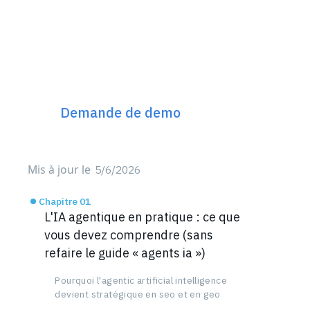
Découvrez Incremys
Le plateforme SEO Next
Gen 360°
Demande de demo
Mis à jour le
5/6/2026
Chapitre 01
L'IA agentique en pratique : ce que
vous devez comprendre (sans
refaire le guide « agents ia »)
Pourquoi l'agentic artificial intelligence
devient stratégique en seo et en geo