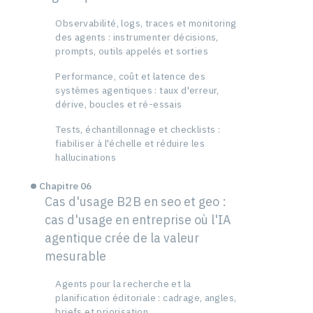
Observabilité, logs, traces et monitoring
des agents : instrumenter décisions,
prompts, outils appelés et sorties
Performance, coût et latence des
systèmes agentiques : taux d'erreur,
dérive, boucles et ré-essais
Tests, échantillonnage et checklists :
fiabiliser à l'échelle et réduire les
hallucinations
Chapitre 06
Cas d'usage B2B en seo et geo :
cas d'usage en entreprise où l'IA
agentique crée de la valeur
mesurable
Agents pour la recherche et la
planification éditoriale : cadrage, angles,
briefs et priorisation