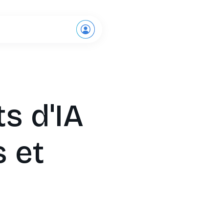
Demande de démo
s d'IA
s et