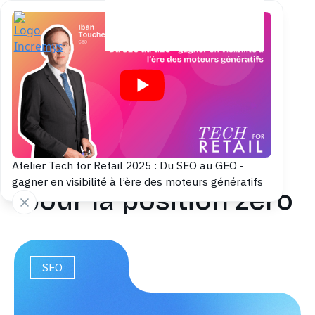
Back to blog
Guide 2026 des
extraits optimisés
Atelier Tech for Retail 2025 : Du SEO au GEO -
gagner en visibilité à l’ère des moteurs génératifs
pour la position zéro
SEO