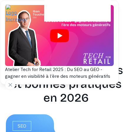
Back to blog
Balise UTM :
conventions, erreurs
Atelier Tech for Retail 2025 : Du SEO au GEO -
gagner en visibilité à l’ère des moteurs génératifs
et bonnes pratiques
en 2026
SEO