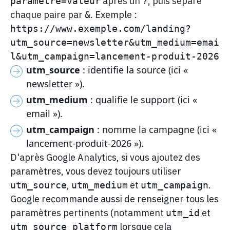
après un
, puis sépare
paramètre=valeur
?
chaque paire par
. Exemple :
&
https://www.exemple.com/landing?
utm_source=newsletter&utm_medium=emai
l&utm_campaign=lancement-produit-2026
utm_source
: identifie la source (ici «
newsletter »).
utm_medium
: qualifie le support (ici «
email »).
utm_campaign
: nomme la campagne (ici «
lancement-produit-2026 »).
D'après Google Analytics, si vous ajoutez des
paramètres, vous devez toujours utiliser
,
et
.
utm_source
utm_medium
utm_campaign
Google recommande aussi de renseigner tous les
paramètres pertinents (notamment
et
utm_id
lorsque cela
utm_source_platform