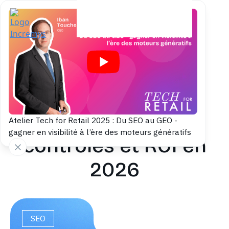
Back to blog
Acheter des liens
SEO : critères,
Atelier Tech for Retail 2025 : Du SEO au GEO -
gagner en visibilité à l’ère des moteurs génératifs
contrôles et ROI en
2026
SEO