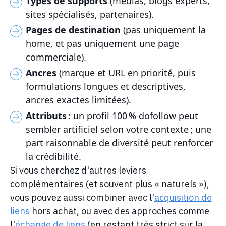
Types de supports
(médias, blogs experts,
sites spécialisés, partenaires).
Pages de destination
(pas uniquement la
home, et pas uniquement une page
commerciale).
Ancres
(marque et URL en priorité, puis
formulations longues et descriptives,
ancres exactes limitées).
Attributs
: un profil 100 % dofollow peut
sembler artificiel selon votre contexte ; une
part raisonnable de diversité peut renforcer
la crédibilité.
Si vous cherchez d'autres leviers
complémentaires (et souvent plus « naturels »),
vous pouvez aussi combiner avec l'
acquisition de
liens
hors achat, ou avec des approches comme
l'
échange de liens
(en restant très strict sur la